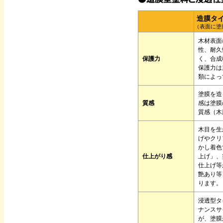
造膜タ
（表面に塗
木材表面
性、耐久
保護力
く、合成
保護力は
類によっ
塗膜を造
質感
感は塗膜
質感（木
木目を生
げやクリ
かし着色
仕上がり感
上げ」、
仕上げ等
艶あり等
ります。
浸透型タ
ナンスサ
が、塗膜