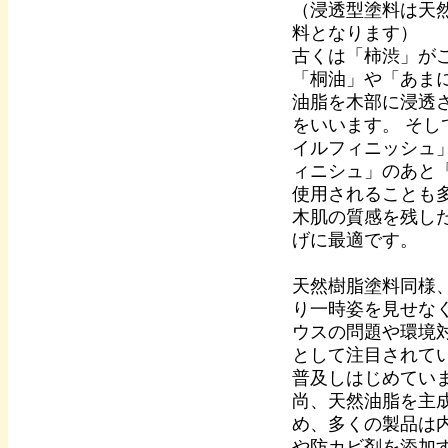
（浸透型塗料は天
料となります）
古くは「柿渋」が
「桐油」や「あま
油脂を木部に浸透
をいいます。 そ
イルフィニッシュ
ィニシュ」のあと
使用されることも
木肌の質感を残し
げに最適です。
天然樹脂塗料同様
り一時姿を見せな
ウスの問題や環境
として注目されて
普及しはじめてい
尚、天然油脂を主
め、多くの製品は
や防カビ剤を添加