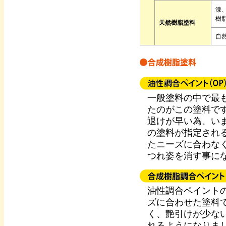
漆
樹脂
天然樹脂塗料
自
一般塗料の中で最
たのがこの塗料で
退けが早い為、い
の塗料が指定され
たニーズに合わな
つれ姿を消す事に
油性調合ペイント
ズに合わせた塗料
く、艶引けが少な
れるようになりま