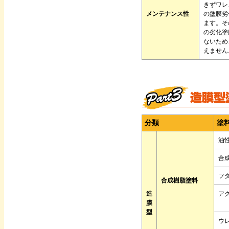
きずワレ
メンテナンス性
の塗膜劣
ます。そ
の劣化塗
ないため
えません
分類
塗
油
合
フ
合成樹脂塗料
造
ア
膜
型
ウ