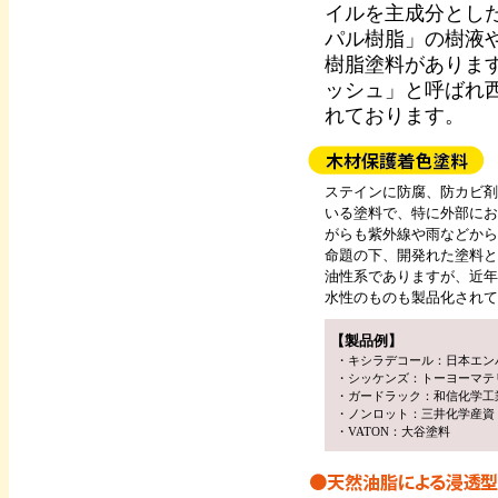
イルを主成分とし
パル樹脂」の樹液
樹脂塗料がありま
ッシュ」と呼ばれ
れております。
ステインに防腐、防カビ剤
いる塗料で、特に外部にお
がらも紫外線や雨などから
命題の下、開発れた塗料と
油性系でありますが、近年
水性のものも製品化されて
【製品例】
・キシラデコール：日本エン
・シッケンズ：トーヨーマテ
・ガードラック：和信化学工
・ノンロット：三井化学産資
・VATON：大谷塗料