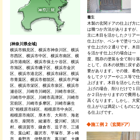
木製の玄関ドアの仕上げ方に
は幾つか方法がありますが、
主に木目を活かしたクリアー
仕上げか、ペンキで塗りつぶ
[神奈川県全域]
す仕上げの２通りです。木目
横浜市鶴見区、横浜市神奈川区、横浜
を活かす仕上げの場合は一
市西区、横浜市中区、横浜市南区、横
度、既存の塗装を全て削り落
浜市港南区、横浜市保土ケ谷区、横浜
として、白木の状態に戻す必
市旭区、横浜市磯子区、横浜市金沢
要があります。その後、着色
区、横浜市港北区、横浜市緑区、横浜
をしてクリアーやニス等で仕
市青葉区、横浜市都筑区、横浜市戸塚
上げます。木目を活かした仕
区、横浜市栄区、横浜市泉区、横浜市
上げの場合、削りだけで１日
瀬谷区、川崎市川崎区、川崎市幸区、
か２日かかりますので費用も
川崎市中原区、川崎市高津区、川崎市
高くなります。しかし、大変
宮前区、川崎市多摩区、川崎市麻生
仕上がりは満足いくものにな
区"相模原市緑区、相模原市中央区、
る仕上げです。
相模原市南区、厚木市、大和市、海老
名市、座間市、綾瀬市、愛川町、清川
村、横須賀市、鎌倉市、逗子市、三浦
市、葉山町、藤沢市、平塚市、茅ヶ崎
市、秦野市、伊勢原市、寒川町、大磯