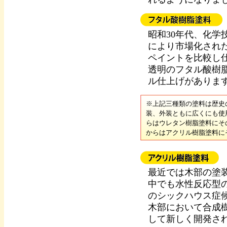
昭和30年代、化
により市場化され
ペイントを比較し
透明のフタル酸樹
ル仕上げがありま
※上記三種類の塗料は歴史
装、外装ともに広くにも使
らはウレタン樹脂塗料にそ
からはアクリル樹脂塗料に
最近では木部の塗
中でも水性反応型
のシックハウス症
木部において合成
して新しく開発さ